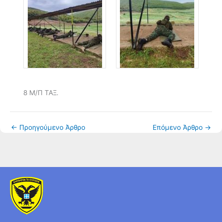
8 Μ/Π ΤΑΞ.
←
Προηγούμενο Άρθρο
Επόμενο Άρθρο
→