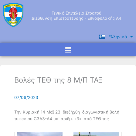
Μετάβαση
στο
Γενικό Επιτελείο Στρατού
περιεχόμενο
Διεύθυνση Επιστράτευσης - Εθνοφυλακής Α4
Ελληνικά
English
Menu
Βολές ΤΕΘ της 8 Μ/Π ΤΑΞ
07/06/2023
Την Κυριακή 14 Μαΐ 23, διεξήχθη διαγωνιστική βολή
τυφεκίου G3A3-Α4 υπ’ αριθμ. «3», από ΤΕΘ της