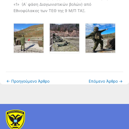
«1» (Α΄ φάση Διαγωνιστικών βολών) από
Εθνοφύλακες των ΤΕΘ της 9 Μ/Π ΤΑΞ.
←
Προηγούμενο Άρθρο
Επόμενο Άρθρο
→