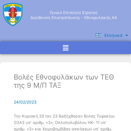
Μετάβαση
στο
Γενικό Επιτελείο Στρατού
περιεχόμενο
Διεύθυνση Επιστράτευσης - Εθνοφυλακής Α4
Ελληνικά
English
Menu
Βολές Εθνοφυλάκων των ΤΕΘ
της 9 Μ/Π ΤΑΞ
24/02/2023
Την Κυριακή 29 Ιαν 23 διεξήχθησαν Βολές Τυφεκίου
G3A3 υπ’ αριθμ. «3», Οπλοπολυβόλου ΗΚ- 11 υπ’
αριθμ. «3» και Χειροβομβίδας ασκήσεων υπ’ αριθμ.