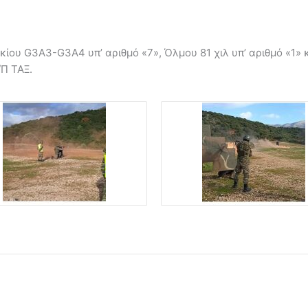
ίου G3A3-G3A4 υπ’ αριθμό «7», Όλμου 81 χιλ υπ’ αριθμό «1» κ
Π ΤΑΞ.