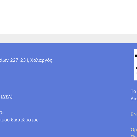
ίων 227-231, Χολαργός
Το
 (ΔΣΛ)
Δι
25
EN
ιμου δικαιώματος
Όρ
Πο