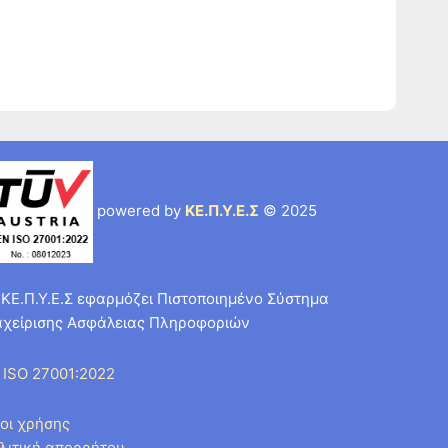
powered by
ΚΕ.Π.Υ.Ε.Σ
© 2025
 ΚΕ.Π.Υ.Ε.Σ εφαρμόζει Πιστοποιημένο Σύστημα
αχείρισης Ασφάλειας Πληροφοριών
 ISO 27001:2022
οι χρήσης
λιτική απορρήτου