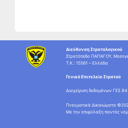
Διεύθυνση Στρατολογικού
Στρατόπεδο ΠΑΠΑΓΟΥ, Μεσογε
T.K.: 15561 – Ελλάδα
Γενικό Επιτελείο Στρατού
Διαχείριση δεδομένων ΓΕΣ Β4
Πνευματικά Δικαιώματα ©20
Με την επιφύλαξη παντός νόμ