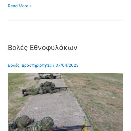
Read More »
Βολές
Βολές Εθνοφυλάκων
Εθνοφυλάκων
Βολές
,
Δραστηριότητες
/
07/04/2023