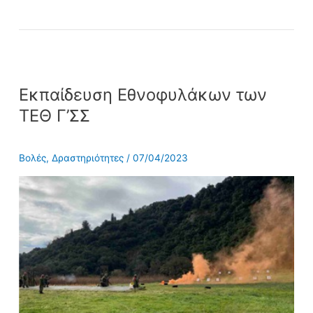
Εκπαίδευση
Εκπαίδευση Εθνοφυλάκων των
Εθνοφυλάκων
των
ΤΕΘ Γ’ΣΣ
ΤΕΘ
Γ’ΣΣ
Βολές
,
Δραστηριότητες
/
07/04/2023