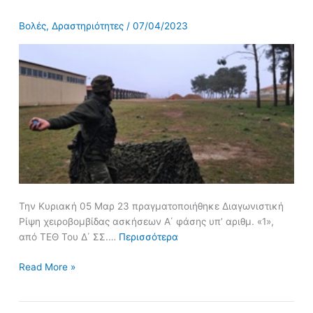
ΤΕΘ
του
Βολές
,
Δραστηριότητες
/
07/04/2023
Δ’ΣΣ
Την Κυριακή 05 Μαρ 23 πραγματοποιήθηκε Διαγωνιστική
Ρίψη χειροβομβίδας ασκήσεων Α΄ φάσης υπ’ αριθμ. «1»,
από ΤΕΘ Του Δ΄ ΣΣ.…
Περισσότερα
Read More »