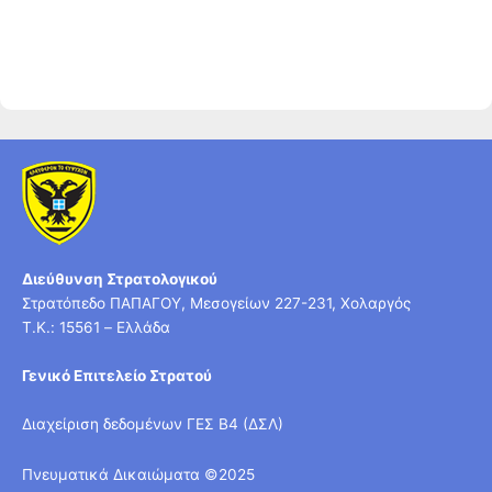
Διεύθυνση Στρατολογικού
Στρατόπεδο ΠΑΠΑΓΟΥ, Μεσογείων 227-231, Χολαργός
T.K.: 15561 – Ελλάδα
Γενικό Επιτελείο Στρατού
Διαχείριση δεδομένων ΓΕΣ Β4 (ΔΣΛ)
Πνευματικά Δικαιώματα ©2025