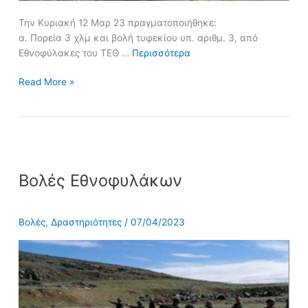
Την Κυριακή 12 Μαρ 23 πραγματοποιήθηκε:
α. Πορεία 3 χλμ και βολή τυφεκίου υπ. αριθμ. 3, από
Εθνοφύλακες του ΤΕΘ …
Περισσότερα
Read More »
Βολές
Βολές Εθνοφυλάκων
Εθνοφυλάκων
Βολές
,
Δραστηριότητες
/
07/04/2023