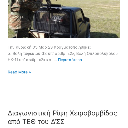
Την Κυριακή 05 Μαρ 23 πραγματοποιήθηκε:
α. Βολή τυφεκίου G3 υπ’ αριθμ. «2», Βολή Οπλοπολυβόλου
ΗΚ-11 υπ’ αριθμ. «2» και …
Περισσότερα
Read More »
Διαγωνιστική
Διαγωνιστική Ρίψη Χειροβομβίδας
Ρίψη
Χειροβομβίδας
από ΤΕΘ του Δ’ΣΣ
από