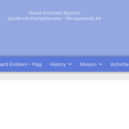
Γενικό Επιτελείο Στρατού
Διεύθυνση Επιστράτευσης - Εθνοφυλακής Α4
uard Emblem – Flag
History
Mission
Activitie