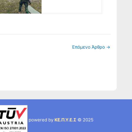
Επόμενο Άρθρο
→
powered by
ΚΕ.Π.Υ.Ε.Σ
© 2025