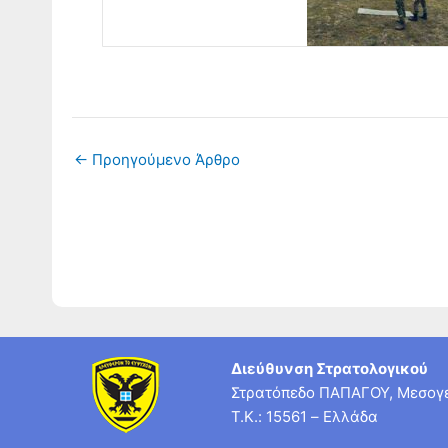
←
Προηγούμενο Άρθρο
Διεύθυνση Στρατολογικού
Στρατόπεδο ΠΑΠΑΓΟΥ, Μεσογε
T.K.: 15561 – Ελλάδα