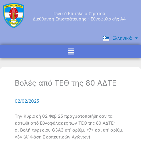
Μετάβαση
στο
Γενικό Επιτελείο Στρατού
περιεχόμενο
Διεύθυνση Επιστράτευσης - Εθνοφυλακής Α4
Ελληνικά
English
Menu
Βολές από ΤΕΘ της 80 ΑΔΤΕ
02/02/2025
Την Κυριακή 02 Φεβ 25 πραγματοποιήθηκαν τα
κάτωθι από Εθνοφύλακες των ΤΕΘ της 80 ΑΔΤΕ:
α. Βολή τυφεκίου G3A3 υπ’ αρίθμ. «7» και υπ’ αρίθμ.
«3» (Α΄ Φάση Σκοπευτικών Αγώνων)