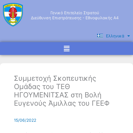
Μετάβαση
στο
Γενικό Επιτελείο Στρατού
περιεχόμενο
Διεύθυνση Επιστράτευσης - Εθνοφυλακής Α4
Ελληνικά
English
Menu
Συμμετοχή Σκοπευτικής
Ομάδας του ΤΕΘ
ΗΓΟΥΜΕΝΙΤΣΑΣ στη Βολή
Ευγενούς Άμιλλας του ΓΕΕΦ
15/06/2022