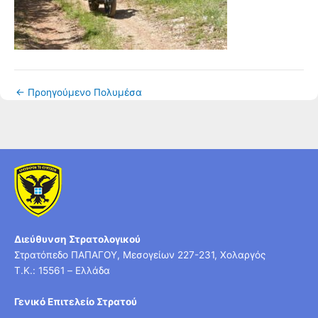
←
Προηγούμενο Πολυμέσα
Διεύθυνση Στρατολογικού
Στρατόπεδο ΠΑΠΑΓΟΥ, Μεσογείων 227-231, Χολαργός
T.K.: 15561 – Ελλάδα
Γενικό Επιτελείο Στρατού