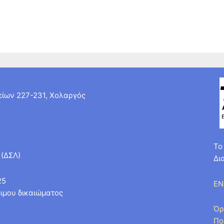
ίων 227-231, Χολαργός
Το
 (ΔΣΛ)
Δι
25
EN
ιμου δικαιώματος
Όρ
Πο