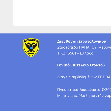
Διεύθυνση Στρατολογικού
Στρατόπεδο ΠΑΠΑΓΟΥ, Μεσογε
T.K.: 15561 – Ελλάδα
Γενικό Επιτελείο Στρατού
Διαχείριση δεδομένων ΓΕΣ Β4
Πνευματικά Δικαιώματα ©20
Με την επιφύλαξη παντός νόμ