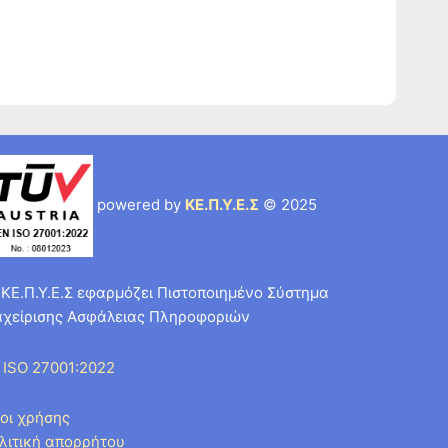
powered by
ΚΕ.Π.Υ.Ε.Σ
© 2025
 ΚΕ.Π.Υ.Ε.Σ εφαρμόζει Πιστοποιημένο Σύστημα
αχείρισης Ασφάλειας Πληροφοριών
 ISO 27001:2022
οι χρήσης
λιτική απορρήτου