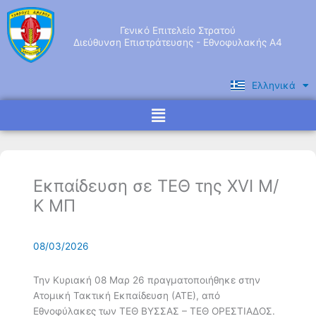
Μετάβαση
στο
Γενικό Επιτελείο Στρατού
περιεχόμενο
Διεύθυνση Επιστράτευσης - Εθνοφυλακής Α4
Ελληνικά
English
Menu
Εκπαίδευση σε ΤΕΘ της XVI Μ/
Κ ΜΠ
08/03/2026
Την Κυριακή 08 Μαρ 26 πραγματοποιήθηκε στην
Ατομική Τακτική Εκπαίδευση (ΑΤΕ), από
Εθνοφύλακες των ΤΕΘ ΒΥΣΣΑΣ – ΤΕΘ ΟΡΕΣΤΙΑΔΟΣ.