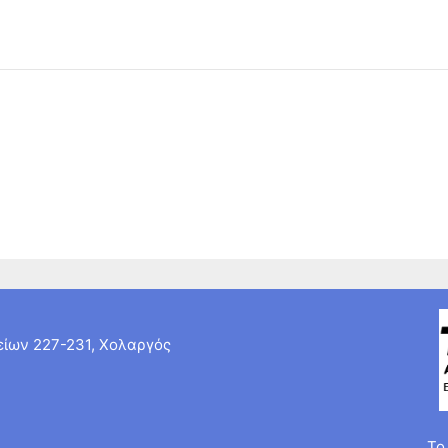
ίων 227-231, Χολαργός
Το