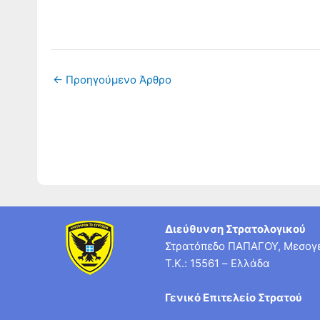
←
Προηγούμενο Άρθρο
Διεύθυνση Στρατολογικού
Στρατόπεδο ΠΑΠΑΓΟΥ, Μεσογε
T.K.: 15561 – Ελλάδα
Γενικό Επιτελείο Στρατού