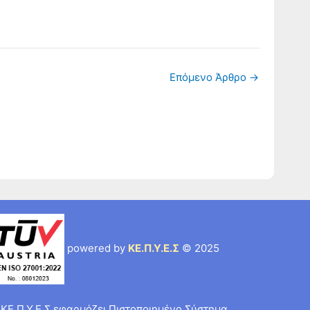
Επόμενο Άρθρο
→
powered by
ΚΕ.Π.Υ.Ε.Σ
© 2025
 ΚΕ.Π.Υ.Ε.Σ εφαρμόζει Πιστοποιημένο Σύστημα