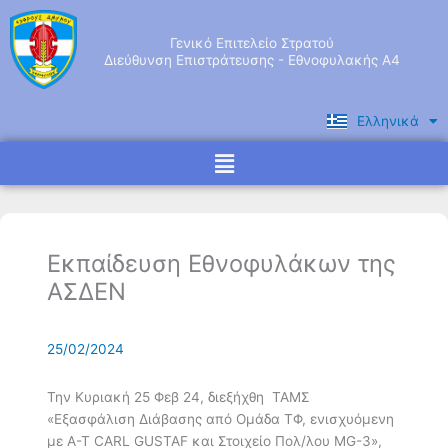
Μετάβαση
στο
Γενικό Επιτελείο Στρατού
περιεχόμενο
Διεύθυνση Επιστράτευσης - Εθνοφυλακής Α4
Ελληνικά
English
Menu
Εκπαίδευση Εθνοφυλάκων της
ΑΣΔΕΝ
25/02/2024
Την Κυριακή 25 Φεβ 24, διεξήχθη ΤΑΜΣ
«Εξασφάλιση Διάβασης από Ομάδα ΤΦ, ενισχυόμενη
με Α-Τ CARL GUSTAF και Στοιχείο Πολ/λου MG-3»,