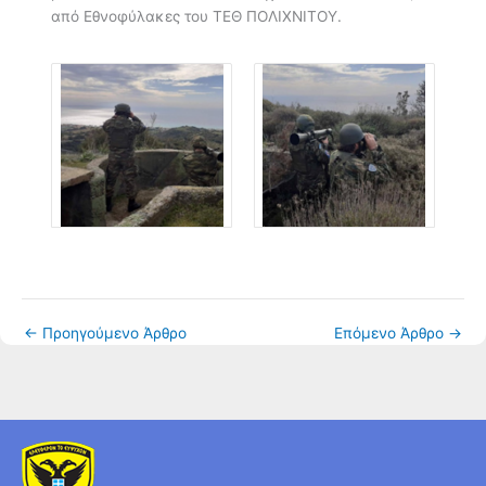
από Εθνοφύλακες του ΤΕΘ ΠΟΛΙΧΝΙΤΟΥ.
←
Προηγούμενο Άρθρο
Επόμενο Άρθρο
→