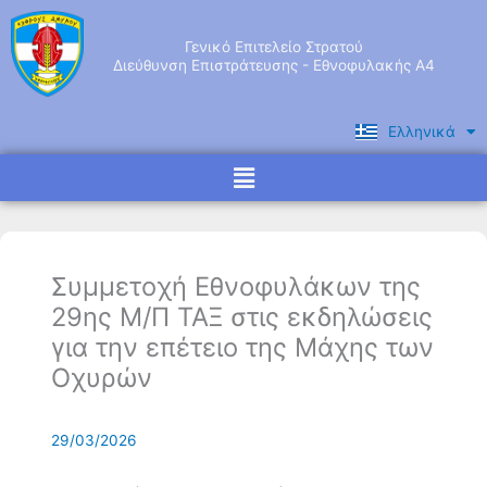
Μετάβαση
στο
Γενικό Επιτελείο Στρατού
περιεχόμενο
Διεύθυνση Επιστράτευσης - Εθνοφυλακής Α4
Ελληνικά
English
Menu
Συμμετοχή Εθνοφυλάκων της
29ης Μ/Π ΤΑΞ στις εκδηλώσεις
για την επέτειο της Μάχης των
Οχυρών
29/03/2026