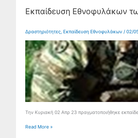
Εκπαίδευση
Εθνοφυλάκων
Εκπαίδευση Εθνοφυλάκων τ
των
ΤΕΘ
ΗΓΟΥΜΕΝΙΤΣΑΣ
Δραστηριότητες
,
Εκπαίδευση Εθνοφυλάκων
/
02/0
–
ΚΑΛΠΑΚΙΟΥ
Την Κυριακή 02 Απρ 23 πραγματοποιήθηκε εκπαί
Read More »