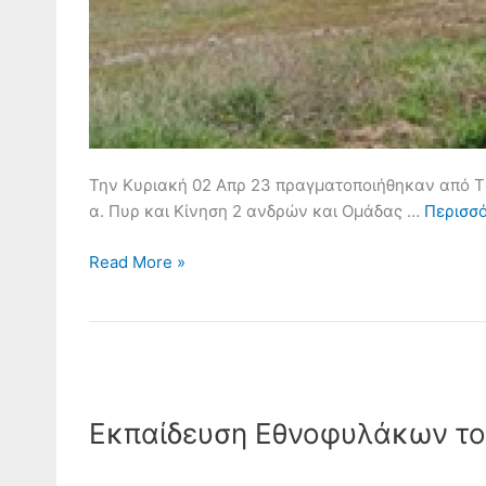
Την Κυριακή 02 Απρ 23 πραγματοποιήθηκαν από Τ
α. Πυρ και Κίνηση 2 ανδρών και Ομάδας …
Περισσ
Read More »
Εκπαίδευση
Εθνοφυλάκων
Εκπαίδευση Εθνοφυλάκων το
του
Γ’ΣΣ