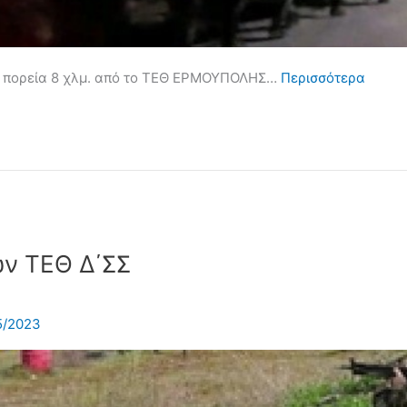
ή πορεία 8 χλμ. από το ΤΕΘ ΕΡΜΟΥΠΟΛΗΣ…
Περισσότερα
ν ΤΕΘ Δ΄ΣΣ
5/2023