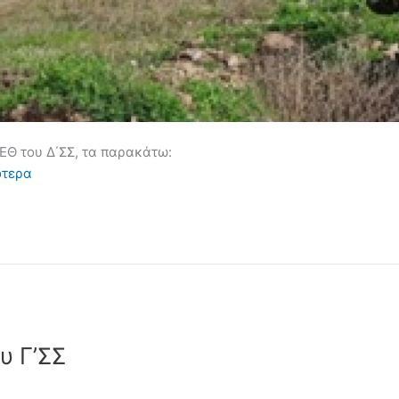
ΕΘ του Δ΄ΣΣ, τα παρακάτω:
ότερα
υ Γ’ΣΣ