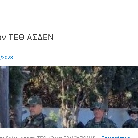
ων ΤΕΘ ΑΣΔΕΝ
5/2023