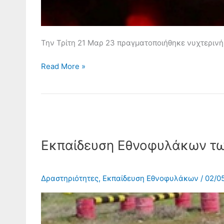
Την Τρίτη 21 Μαρ 23 πραγματοποιήθηκε νυχτεριν
Read More »
Εκπαίδευση
Εθνοφυλάκων
Εκπαίδευση Εθνοφυλάκων τω
των
ΤΕΘ
Δ΄ΣΣ
Δραστηριότητες
,
Εκπαίδευση Εθνοφυλάκων
/
02/0