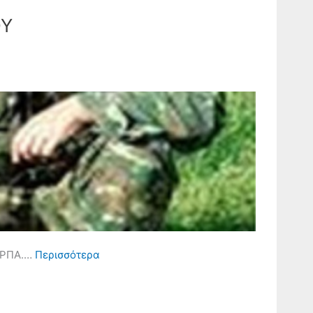
ΟΥ
ΚΑΡΠΑ.…
Περισσότερα