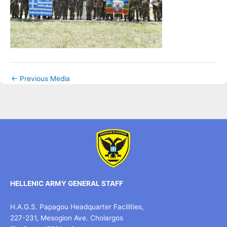
←
Previous Media
HELLENIC ARMY GENERAL STAFF
H.A.G.S. Papagou Headquarter Facilities,
227-231, Mesogion Ave. Cholargos