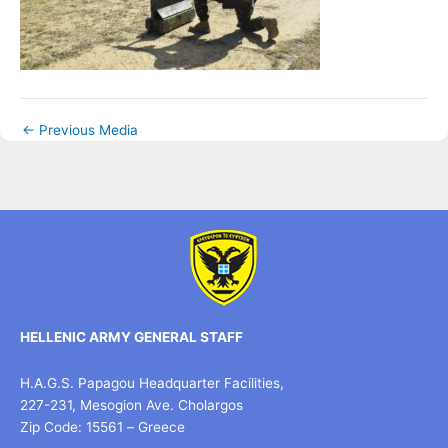
←
Previous Media
HELLENIC ARMY GENERAL STAFF
H.A.G.S. Papagou Headquarter Facilities,
227-231, Mesogion Ave. Cholargos
Zip Code: 15561 – Greece