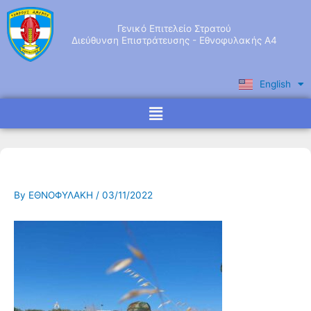
Skip
to
Γενικό Επιτελείο Στρατού
content
Διεύθυνση Επιστράτευσης - Εθνοφυλακής Α4
English
Ελληνικά
Menu
By
ΕΘΝΟΦΥΛΑΚΗ
/
03/11/2022