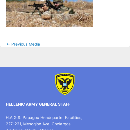
←
Previous Media
HELLENIC ARMY GENERAL STAFF
H.A.G.S. Papagou Headquarter Facilities,
227-231, Mesogion Ave. Cholargos