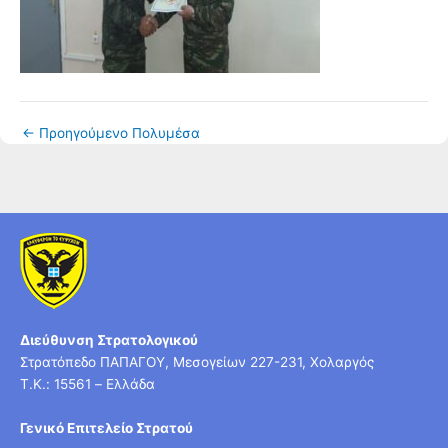
←
Προηγούμενο Πολυμέσα
Διεύθυνση Στρατολογικού
Στρατόπεδο ΠΑΠΑΓΟΥ, Μεσογείων 227-231, Χολαργός
T.K.: 15561 – Ελλάδα
Γενικό Επιτελείο Στρατού