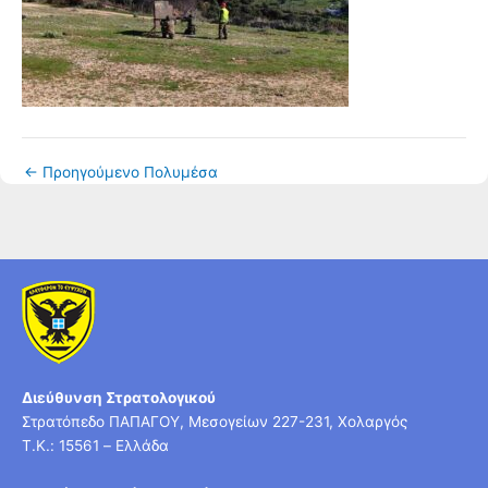
←
Προηγούμενο Πολυμέσα
Διεύθυνση Στρατολογικού
Στρατόπεδο ΠΑΠΑΓΟΥ, Μεσογείων 227-231, Χολαργός
T.K.: 15561 – Ελλάδα