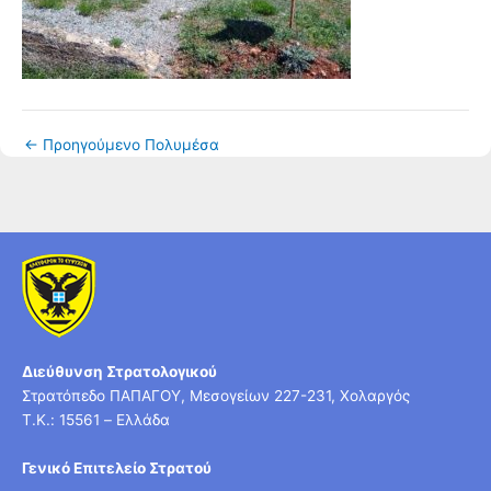
←
Προηγούμενο Πολυμέσα
Διεύθυνση Στρατολογικού
Στρατόπεδο ΠΑΠΑΓΟΥ, Μεσογείων 227-231, Χολαργός
T.K.: 15561 – Ελλάδα
Γενικό Επιτελείο Στρατού