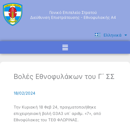
Μετάβαση
στο
Γενικό Επιτελείο Στρατού
περιεχόμενο
Διεύθυνση Επιστράτευσης - Εθνοφυλακής Α4
Ελληνικά
English
Menu
Βολές Εθνοφυλάκων του Γ΄ ΣΣ
18/02/2024
Την Κυριακή 18 Φεβ 24, πραγματοποιήθηκε
επιχειρησιακή βολή G3A3 υπ΄ αριθμ. «7», από
Εθνοφύλακες του ΤΕΘ ΦΛΩΡΙΝΑΣ.