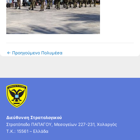
←
Προηγούμενο Πολυμέσα
Διεύθυνση Στρατολογικού
Στρατόπεδο ΠΑΠΑΓΟΥ, Μεσογείων 227-231, Χολαργός
T.K.: 15561 – Ελλάδα