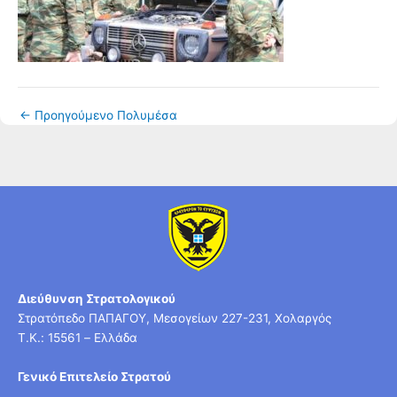
←
Προηγούμενο Πολυμέσα
Διεύθυνση Στρατολογικού
Στρατόπεδο ΠΑΠΑΓΟΥ, Μεσογείων 227-231, Χολαργός
T.K.: 15561 – Ελλάδα
Γενικό Επιτελείο Στρατού