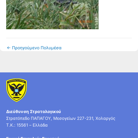
←
Προηγούμενο Πολυμέσα
Διεύθυνση Στρατολογικού
Στρατόπεδο ΠΑΠΑΓΟΥ, Μεσογείων 227-231, Χολαργός
T.K.: 15561 – Ελλάδα