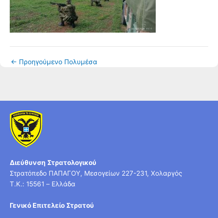
←
Προηγούμενο Πολυμέσα
Διεύθυνση Στρατολογικού
Στρατόπεδο ΠΑΠΑΓΟΥ, Μεσογείων 227-231, Χολαργός
T.K.: 15561 – Ελλάδα
Γενικό Επιτελείο Στρατού