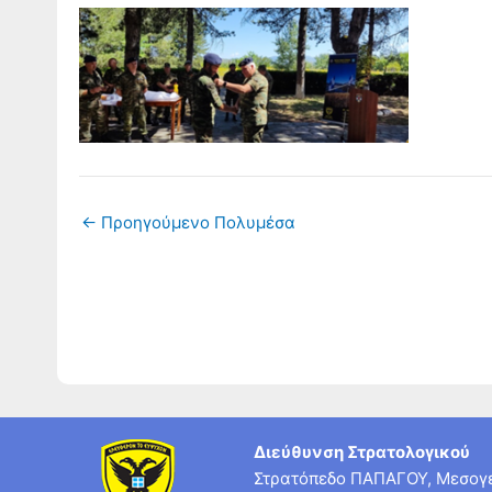
←
Προηγούμενο Πολυμέσα
Διεύθυνση Στρατολογικού
Στρατόπεδο ΠΑΠΑΓΟΥ, Μεσογε