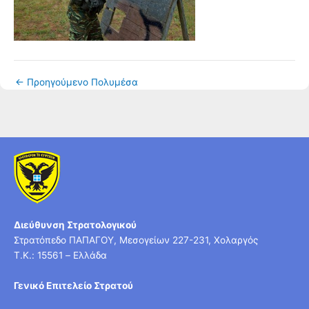
←
Προηγούμενο Πολυμέσα
Διεύθυνση Στρατολογικού
Στρατόπεδο ΠΑΠΑΓΟΥ, Μεσογείων 227-231, Χολαργός
T.K.: 15561 – Ελλάδα
Γενικό Επιτελείο Στρατού