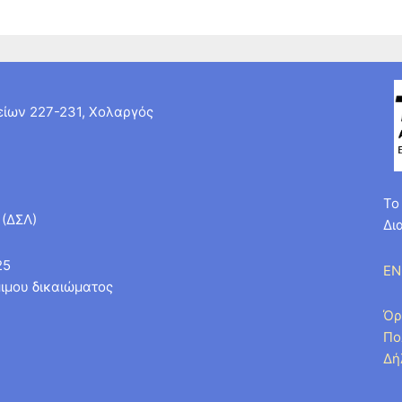
ίων 227-231, Χολαργός
Το
 (ΔΣΛ)
Δι
25
EN
ιμου δικαιώματος
Όρ
Πο
Δή