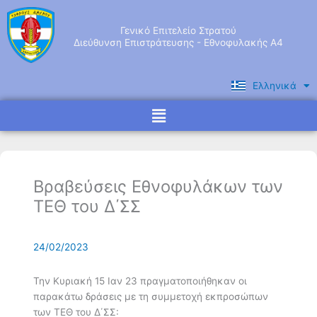
Μετάβαση
στο
Γενικό Επιτελείο Στρατού
περιεχόμενο
Διεύθυνση Επιστράτευσης - Εθνοφυλακής Α4
Ελληνικά
English
Menu
Βραβεύσεις Εθνοφυλάκων των
ΤΕΘ του Δ΄ΣΣ
24/02/2023
Την Κυριακή 15 Ιαν 23 πραγματοποιήθηκαν οι
παρακάτω δράσεις με τη συμμετοχή εκπροσώπων
των ΤΕΘ του Δ΄ΣΣ: