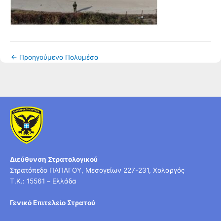
←
Προηγούμενο Πολυμέσα
Διεύθυνση Στρατολογικού
Στρατόπεδο ΠΑΠΑΓΟΥ, Μεσογείων 227-231, Χολαργός
T.K.: 15561 – Ελλάδα
Γενικό Επιτελείο Στρατού